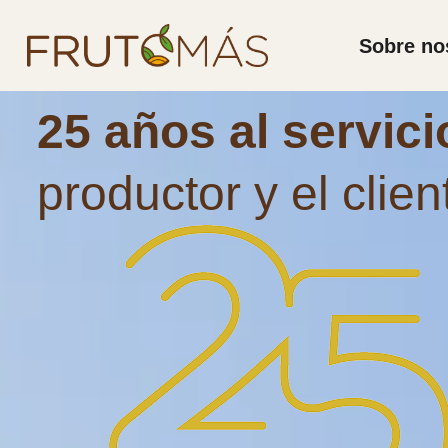
Ir
al
Sobre no
contenido
25 años al servic
productor y el clien