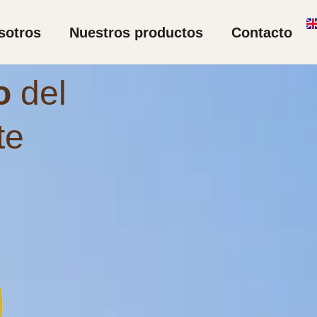
sotros
Nuestros productos
Contacto
io
del
te